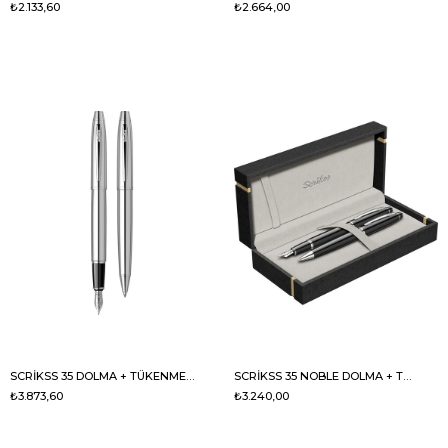
₺2.133,60
₺2.664,00
SCRİKSS 35 DOLMA + TÜKENMEZ TAKIM KROM
SCRİKSS 35 NOBLE DOLMA + TÜKENMEZ KALEM SİYAH
₺3.873,60
₺3.240,00