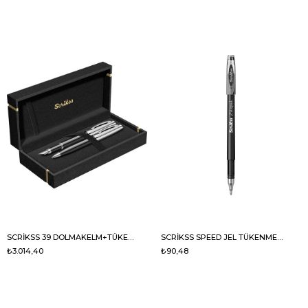
SCRİKSS 39 DOLMAKELM+TÜKENMEZ SET SİYAH KROM
SCRİKSS SPEED JEL TÜKENMEZ KALEM 0,7MM SİYAH
₺3.014,40
₺90,48