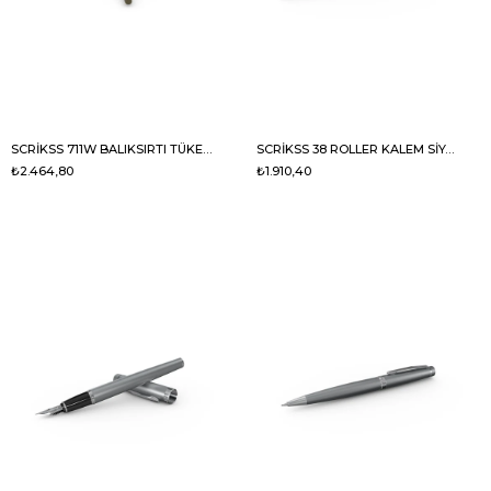
SCRİKSS 711W BALIKSIRTI TÜKENMEZ KALEM GOLD KROM
SCRİKSS 38 ROLLER KALEM SİYAH KROM
₺2.464,80
₺1.910,40