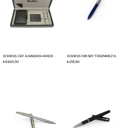
SCRİKSS CEP AJANDASI+KREDİ+35 G KROM
SCRİKSS 108-SKY TÜKENMEZ KALEM MAVİ
₺9.600,00
₺255,60