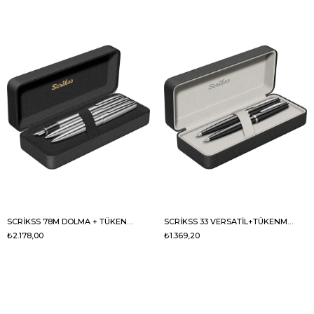
SCRİKSS 78M DOLMA + TÜKENMEZ * VERS.. 3LÜ TAKIM
SCRİKSS 33 VERSATİL+TÜKENMEZ KALEM SETİ
₺2.178,00
₺1.369,20