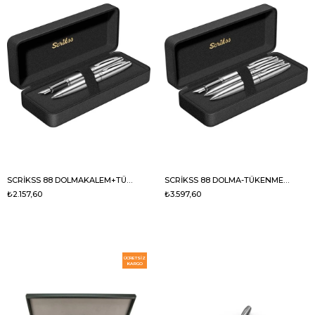
SCRİKSS 88 DOLMAKALEM+TÜKENMEZ KALEM KROM
SCRİKSS 88 DOLMA-TÜKENMEZ-VERS. Knight 3 LÜ
₺2.157,60
₺3.597,60
ÜCRETSIZ
KARGO