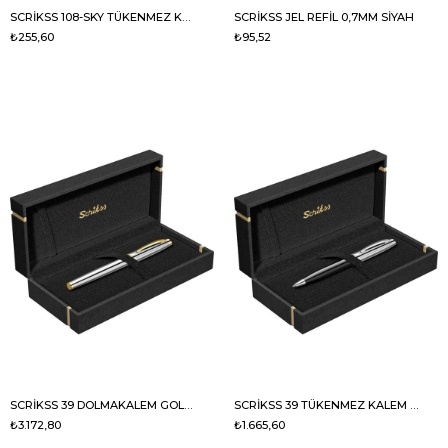
SCRİKSS 108-SKY TÜKENMEZ KALEM KIRMIZI
SCRİKSS JEL REFİL 0,7MM SİYAH
₺255,60
₺95,52
SCRİKSS 39 DOLMAKALEM GOLD KROM LÜX KUTU
SCRİKSS 39 TÜKENMEZ KALEM SİYAH KROM
₺3.172,80
₺1.665,60