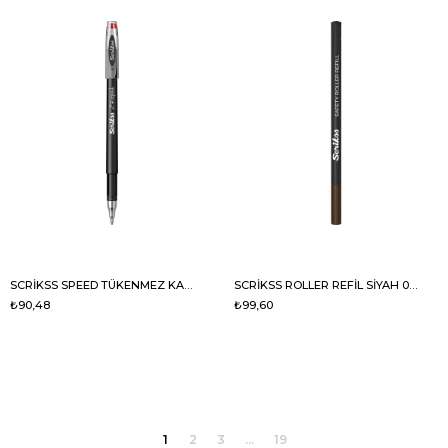
SCRİKSS SPEED TÜKENMEZ KALEM 0.7MM KIRMIZI
SCRİKSS ROLLER REFİL SİYAH 0,7 MM
₺90,48
₺99,60
1
2
3
...
19